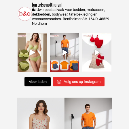
bartelsenolthuisnl
🛍️ Uw speciaalzaak voor bedden, matrassen,
dekbedden, bodywear, tafelbekleding en
woonaccessoires.
Bentheimer Str. 164
D-48529
Nordhorn
Meer laden
Volg ons op Instagram