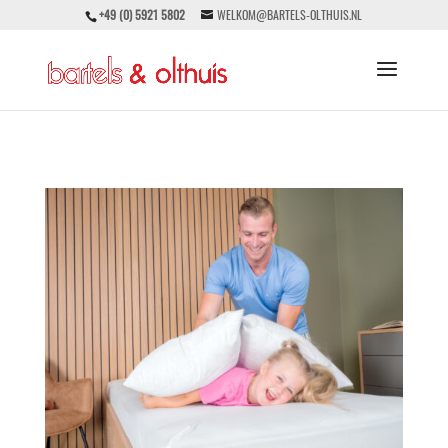
+49 (0) 5921 5802
WELKOM@BARTELS-OLTHUIS.NL